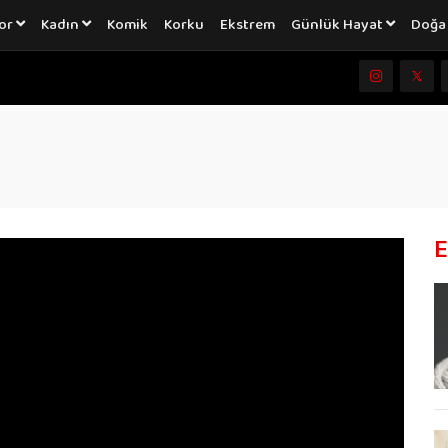
or
Kadın
Komik
Korku
Ekstrem
Günlük Hayat
Doğ
E