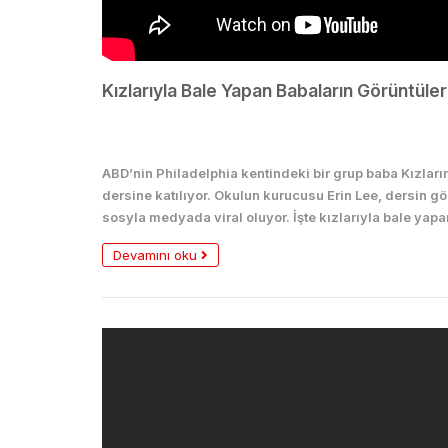
Kızlarıyla Bale Yapan Babaların Görüntüleri
Dans
ABD’nin Philadelphia kentindeki bir grup baba Kızları
dersine katılıyor. Okulun kurucusu Erin Lee, dersin g
sosyla medyada viral oluyor. İşte kızlarıyla bale yap
Devamını oku