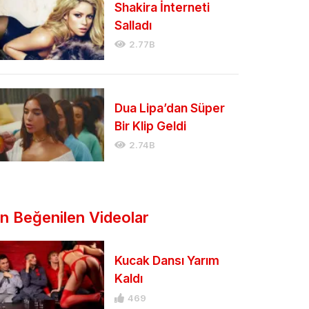
Shakira İnterneti
Salladı
2.77B
Dua Lipa’dan Süper
Bir Klip Geldi
2.74B
n Beğenilen Videolar
Kucak Dansı Yarım
Kaldı
469