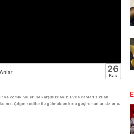
26
 Anlar
Kas
E
r ve komik halleri ile karşınızdayız. Evde canları sıkılan
ksınız. Çılgın kediler ile gülmekten kırıp geçiren anlar sizlerle.