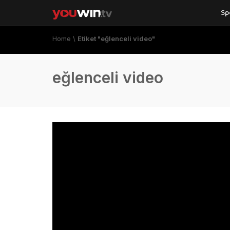
Sp
Home
\
Etiket "eğlenceli video"
eğlenceli video