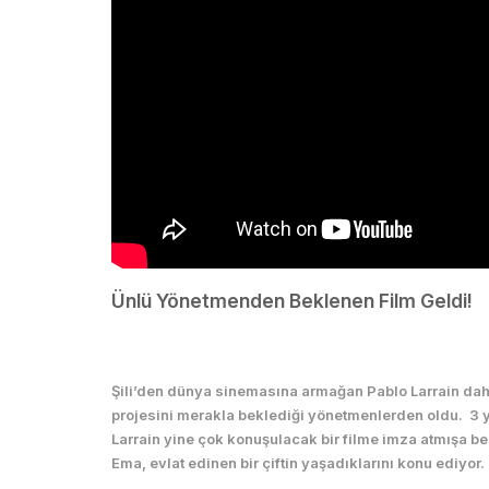
Ünlü Yönetmenden Beklenen Film Geldi!
Film
Şili’den dünya sinemasına armağan Pablo Larrain daha
projesini merakla beklediği yönetmenlerden oldu. 3 yıl
Larrain yine çok konuşulacak bir filme imza atmışa b
Ema, evlat edinen bir çiftin yaşadıklarını konu ediyor.