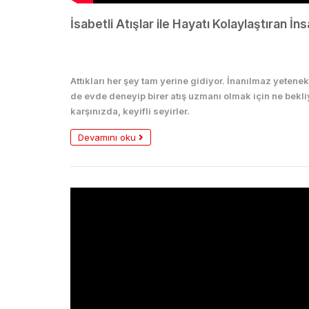
İsabetli Atışlar ile Hayatı Kolaylaştıran İns
Eğlence
Attıkları her şey tam yerine gidiyor. İnanılmaz yetene
de evde deneyip birer atış uzmanı olmak için ne bekliyo
karşınızda, keyifli seyirler.
Devamını oku