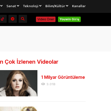
a
Sanat
Teknoloji
Bilim/Kültür
Kanallar
Video Öner
Youwin Giriş
n Çok İzlenen Videolar
1 Milyar Görüntüleme
3.01B