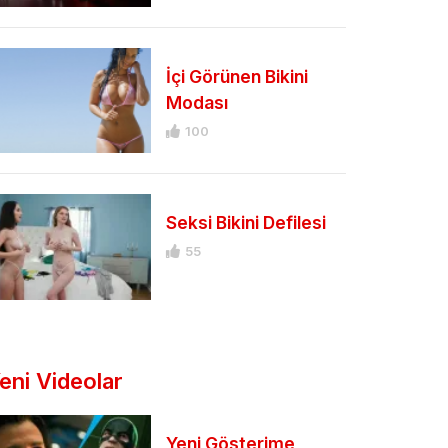
İçi Görünen Bikini
Modası
100
Seksi Bikini Defilesi
55
eni Videolar
Yeni Gösterime