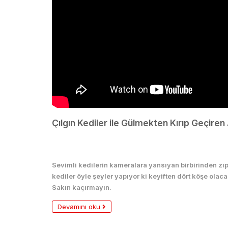
Çılgın Kediler ile Gülmekten Kırıp Geçiren
Hayvanlar
Sevimli kedilerin kameralara yansıyan birbirinden zıpı
kediler öyle şeyler yapıyor ki keyiften dört köşe olaca
Sakın kaçırmayın.
Devamını oku