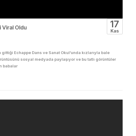
17
 Viral Oldu
Kas
n gittiği Echappe Dans ve Sanat Okul’unda kızlarıyla bale
örüntüsünü sosyal medyada paylaşıyor ve bu tatlı görüntüler
an babalar