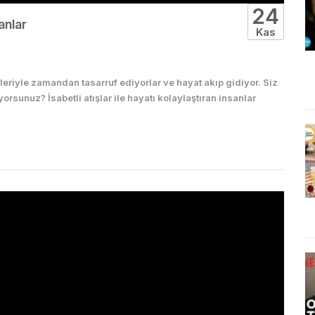
24
anlar
Kas
kleriyle zamandan tasarruf ediyorlar ve hayat akıp gidiyor. Siz
rsunuz? İsabetli atışlar ile hayatı kolaylaştıran insanlar