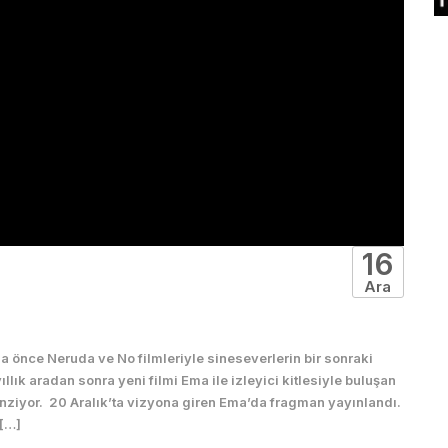
16
Ara
 önce Neruda ve No filmleriyle sineseverlerin bir sonraki
lık aradan sonra yeni filmi Ema ile izleyici kitlesiyle buluşan
enziyor. 20 Aralık’ta vizyona giren Ema’da fragman yayınlandı.
 […]