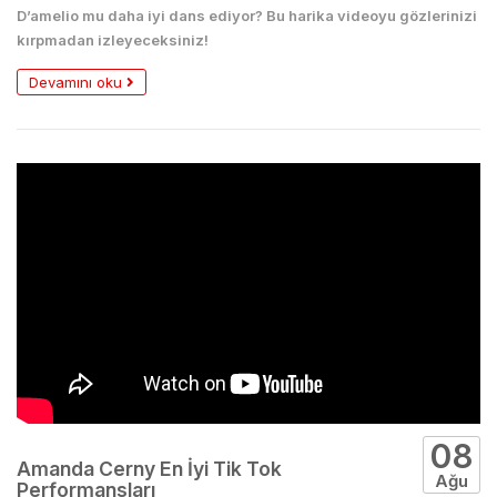
D’amelio mu daha iyi dans ediyor? Bu harika videoyu gözlerinizi
kırpmadan izleyeceksiniz!
Devamını oku
08
Amanda Cerny En İyi Tik Tok
Ağu
Performansları