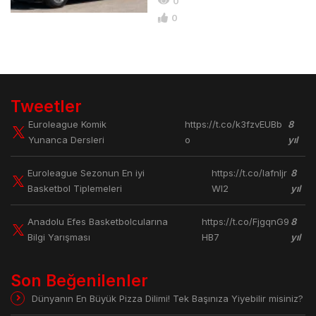
0
0
Tweetler
Euroleague Komik
https://t.co/k3fzvEUBb
8
Yunanca Dersleri
o
yıl
Euroleague Sezonun En iyi
https://t.co/lafnljr
8
Basketbol Tiplemeleri
Wl2
yıl
Anadolu Efes Basketbolcularına
https://t.co/FjgqnG9
8
Bilgi Yarışması
HB7
yıl
Son Beğenilenler
Dünyanın En Büyük Pizza Dilimi! Tek Başınıza Yiyebilir misiniz?