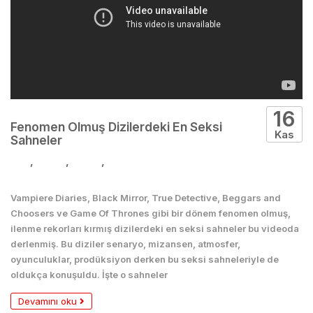
16
Fenomen Olmuş Dizilerdeki En Seksi
Kas
Sahneler
Dizi
,
Kadın
,
Seksi
,
Televizyon
Vampiere Diaries, Black Mirror, True Detective, Beggars and
Choosers ve Game Of Thrones gibi bir dönem fenomen olmuş,
ilenme rekorları kırmış dizilerdeki en seksi sahneler bu videoda
derlenmiş. Bu diziler senaryo, mizansen, atmosfer,
oyunculuklar, prodüksiyon derken bu seksi sahneleriyle de
oldukça konuşuldu. İşte o sahneler
Devamını oku