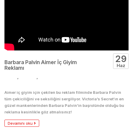
29
Barbara Palvin Aimer İç Giyim
Haz
Reklamı
Moda
,
Reklam
,
Seksi
Aimer iç giyim için çekilen bu reklam filminde Barbara Palvin
tüm çekiciliğini ve seksiliğini sergiliyor. Victoria’s Secret’ın en
güzel mankenlerinden Barbara Palvin’in başrolünde olduğu bu
reklama kesinlikle göz atmalısınız!
Devamını oku