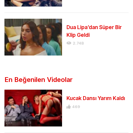
Dua Lipa’dan Süper Bir
Klip Geldi
2.74B
En Beğenilen Videolar
Kucak Dansı Yarım Kaldı
469