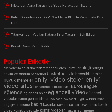
Nikky'den Ayna Karşısında Yoga Hareketleri Sizlerle
Retro Görüntüsü ve Don't Start Now Klibi İle Karşınızda Dua
Lipa
Titanyumdan Yapılan Katana Kılıcı Tasarımı Şok Ediyor!
Kucak Dansı Yarım Kaldı
Popüler Etiketler
ateşli sarışın
araba tanıtım videosu
ateşli güzeller
aksiyon filmleri
basketbol izle
becerikli ustalar
bakım ve onarım
basketbol
en iyi video siteleri
en iyi
büyük memeler
video sitesi
EuroLeague
en yetenekli futbolcular
eğlence
eğlenceli video
eğlenceli
eğlenceli anlar
ilginç
videolar
gerilim filmleri
inanılmaz
futbol
heyecan
heyecanlı
kadın
kadınlar
değişim
iri meme
komik
Kamera Şakası
komik
kizlar
komik videolar
meme
video
komik video izle
korku filmleri