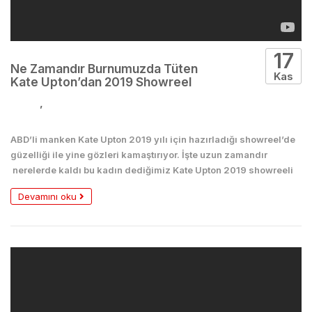
17
Ne Zamandır Burnumuzda Tüten
Kas
Kate Upton’dan 2019 Showreel
Kadın
,
Seksi
ABD’li manken Kate Upton 2019 yılı için hazırladığı showreel’de
güzelliği ile yine gözleri kamaştırıyor. İşte uzun zamandır
nerelerde kaldı bu kadın dediğimiz Kate Upton 2019 showreeli
Devamını oku