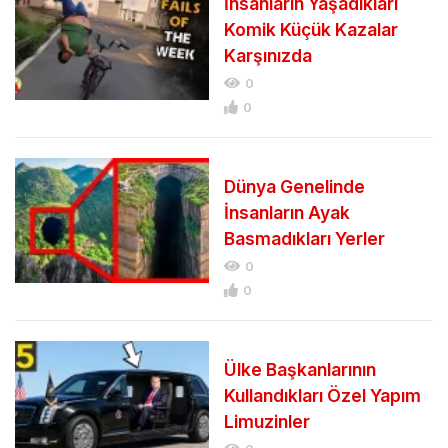
İnsanların Yaşadıkları
Komik Küçük Kazalar
Karşınızda
0
0
Dünya Genelinde
İnsanların Ayak
Basmadıkları Yerler
0
0
Ülke Başkanlarının
Kullandıkları Özel Yapım
Limuzinler