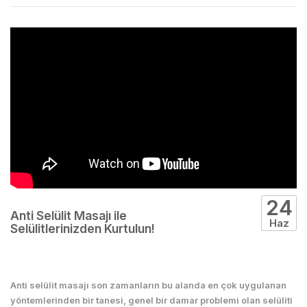
24
Anti Selülit Masajı ile
Haz
Selülitlerinizden Kurtulun!
Kadın
Anti selülit masajı son zamanların bu alanda en çok uygulanan
yöntemlerinden bir tanesi, genel bir damar problemi olan selüliti