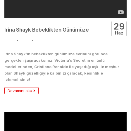
29
Irina Shayk Bebeklikten Günümüze
Haz
Moda
,
Seksi
,
Uncategorized
Irina Shayk’ın bebeklikten günümüze evrimini görünce
gerçekten şaşıracaksınız. Victoria’s Secret’ın en ünlü
modellerinden, Cristiano Ronaldo ile yaşadığı aşk ile meşhur
olan Shayk güzelliğiyle kalbinizi çalacak, kesinlikle
izlemelisiniz!
Devamını oku