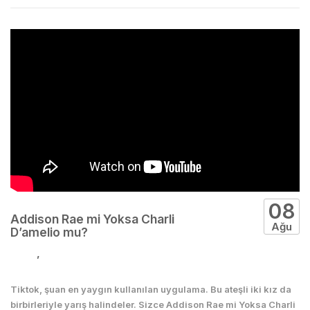
08
Addison Rae mi Yoksa Charli
Ağu
D’amelio mu?
Dans
,
Seksi
Tiktok, şuan en yaygın kullanılan uygulama. Bu ateşli iki kız da
birbirleriyle yarış halindeler. Sizce Addison Rae mi Yoksa Charli