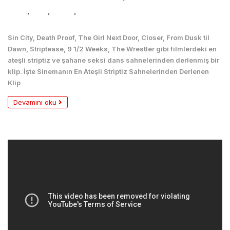
Dans
,
Film
,
Kadın
,
Seksi
Sin City, Death Proof, The Girl Next Door, Closer, From Dusk til
Dawn, Striptease, 9 1/2 Weeks, The Wrestler gibi filmlerdeki en
ateşli striptiz ve şahane seksi dans sahnelerinden derlenmiş bir
klip. İşte Sinemanın En Ateşli Striptiz Sahnelerinden Derlenen
Klip
Devamını oku