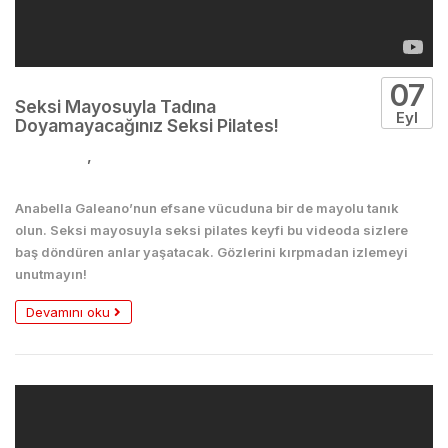
07
Seksi Mayosuyla Tadına
Eyl
Doyamayacağınız Seksi Pilates!
Jimnastik
,
Seksi
Anabella Galeano’nun efsane vücuduna bir de mayolu tanık
olun. Seksi mayosuyla seksi pilates keyfi bu videoda sizlere
baş döndüren anlar yaşatacak. Gözlerini kırpmadan izlemeyi
unutmayın!
Devamını oku