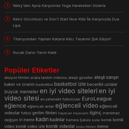
Nikky'den Ayna Karşısında Yoga Hareketleri Sizlerle
Retro Görüntüsü ve Don't Start Now Klibi İle Karşınızda Dua
Lipa
Titanyumdan Yapılan Katana Kılıcı Tasarımı Şok Ediyor!
Kucak Dansı Yarım Kaldı
Popüler Etiketler
ateşli sarışın
araba tanıtım videosu
ateşli güzeller
aksiyon filmleri
basketbol izle
becerikli ustalar
bakım ve onarım
basketbol
en iyi video siteleri
en iyi
büyük memeler
video sitesi
EuroLeague
en yetenekli futbolcular
eğlence
eğlenceli video
eğlenceli
eğlenceli anlar
ilginç
videolar
gerilim filmleri
inanılmaz
futbol
heyecan
heyecanlı
kadın
kadınlar
değişim
iri meme
komik
Kamera Şakası
komik
kizlar
komik videolar
meme
video
komik video izle
korku filmleri