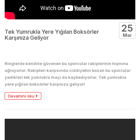
25
Tek Yumrukla Yere Yığılan Boksörler
Mar
Karşınıza Geliyor
Boks
Ringlerde kendine güvenen bu sporcular rakiplerinin hışmına
uğruyorlar. Rakipleri karşısında ciddiyetini bozan bu sporcular
yedikleri tek yumrukla maçı da kaybediyorlar. Tek yumrukla
yere yığılan boksörler karşınıza geliyor!
Devamını oku