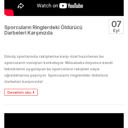
07
Sporcuların Ringlerdeki Öldürücü
Eyl
Darbeleri Karşınızda
Boks
Dövüş sporlarında rakiplerine karşı özel hazırlanan bu
sporcuların vuruşları korkutuyor. Müsabaka boyunca kendi
tekniklerini uygulayan bu sporcuların rakipleri neye
uğradıklarına şaşırıyor. Sporcuların ringlerdeki öldürücü
darbeleri karşınızda!
Devamını oku