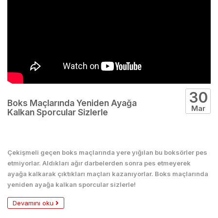
30
Boks Maçlarında Yeniden Ayağa
Mar
Kalkan Sporcular Sizlerle
Boks
Çekişmeli geçen boks maçlarında yere yığılan bu boksörler pes
etmiyorlar. Aldıkları ağır darbelerden sonra pes etmeyerek
ayağa kalkarak çıktıkları maçları kazanıyorlar. Boks maçlarında
yeniden ayağa kalkan sporcular sizlerle!
Devamını oku