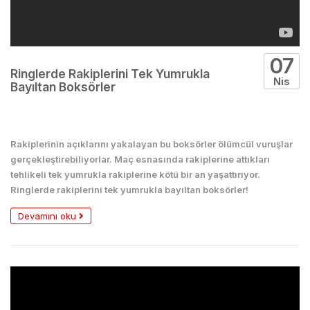
07
Ringlerde Rakiplerini Tek Yumrukla
Nis
Bayıltan Boksörler
Boks
Rakiplerinin açıklarını yakalayan bu boksörler ölümcül vuruşlar
gerçekleştirebiliyorlar. Maç esnasında rakiplerine attıkları
tehlikeli tek yumrukla rakiplerine kötü bir an yaşattırıyor.
Ringlerde rakiplerini tek yumrukla bayıltan boksörler!
Devamını oku