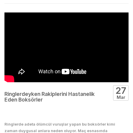
27
Ringlerdeyken Rakiplerini Hastanelik
Mar
Eden Boksörler
Boks
Ringlerde adeta ölümcül vuruşlar yapan bu boksörler kimi
zaman duygusal anlara neden oluyor. Maç esnasında