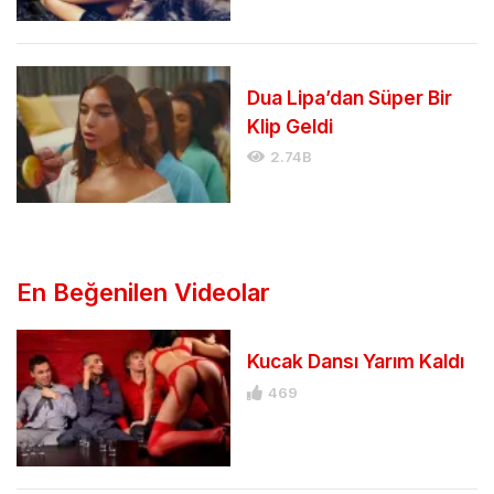
Dua Lipa’dan Süper Bir
Klip Geldi
2.74B
En Beğenilen Videolar
Kucak Dansı Yarım Kaldı
469