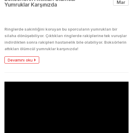
Mar
Yumruklar Karşınızda
Boks
Ringlerde sakinliğini koruyan bu sporcuların yumrukları bir
silaha dönüşebiliyor. Çıktıkları ringlerde rakiplerine tek vuruşlar
indirdikten sonra rakipleri hastanelik bile olabiliyor. Boksörlerin
attıkları ölümcül yumruklar karşınızda!
Devamını oku