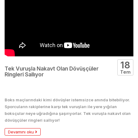
18
Tek Vuruşla Nakavt Olan Dövüşçüler
Tem
Ringleri Sallıyor
Boks
Boks maçlarındaki kimi dövüşler istemsizce anında bitebiliyor.
Sporcuların rakiplerine karşı tek vuruşları ile yere yığılan
boksçular neye uğradığına şaşırıyorlar. Tek vuruşla nakavt olan
dövüşçüler ringleri sallıyor!
Devamını oku