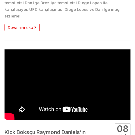
temsilcisi Dan Ige Brezilya temsilcisi Diego Lopes ile
karşılaşıyor. UFC karşılaşması Diego Lopes ve Dan Ige maçı
sizlerle!
Devamını oku
08
Kick Boksçu Raymond Daniels’ın