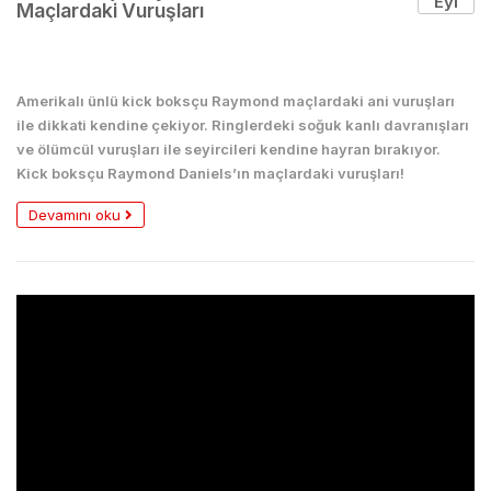
Eyl
Maçlardaki Vuruşları
Boks
Amerikalı ünlü kick boksçu Raymond maçlardaki ani vuruşları
ile dikkati kendine çekiyor. Ringlerdeki soğuk kanlı davranışları
ve ölümcül vuruşları ile seyircileri kendine hayran bırakıyor.
Kick boksçu Raymond Daniels’ın maçlardaki vuruşları!
Devamını oku