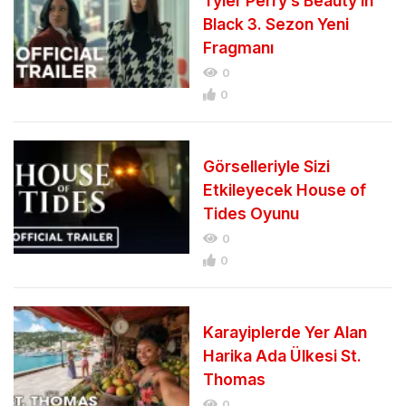
Tyler Perry’s Beauty in
Black 3. Sezon Yeni
Fragmanı
0
0
Görselleriyle Sizi
Etkileyecek House of
Tides Oyunu
0
0
Karayiplerde Yer Alan
Harika Ada Ülkesi St.
Thomas
0