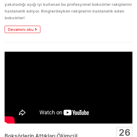
yakaladığı açığı iyi kullanan bu profesyonel boksörler rakiplerini
hastanelik ediyor. Ringlerdeyken rakiplerini hastanelik eden
boksörler!
Devamını oku
26
Boksörlerin Attıkları Ölümcül