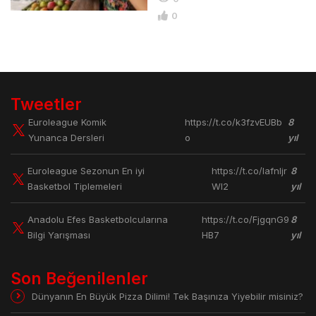
0
Tweetler
Euroleague Komik
https://t.co/k3fzvEUBb
8
Yunanca Dersleri
o
yıl
Euroleague Sezonun En iyi
https://t.co/lafnljr
8
Basketbol Tiplemeleri
Wl2
yıl
Anadolu Efes Basketbolcularına
https://t.co/FjgqnG9
8
Bilgi Yarışması
HB7
yıl
Son Beğenilenler
Dünyanın En Büyük Pizza Dilimi! Tek Başınıza Yiyebilir misiniz?