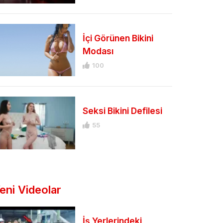
İçi Görünen Bikini
Modası
100
Seksi Bikini Defilesi
55
eni Videolar
İş Yerlerindeki