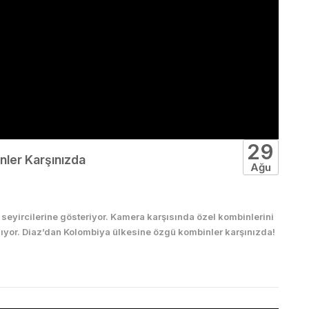
29
ler Karşınızda
Ağu
 seyircilerine gösteriyor. Kamera karşısında özel kombinlerini
alıyor. Diaz’dan Kolombiya ülkesine özgü kombinler karşınızda!