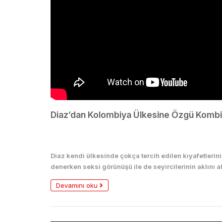
Diaz’dan Kolombiya Ülkesine Özgü Kombin
Seksi
Diaz kendi ülkesinde çokça tercih edilen kıyafetlerini
denerken seksi görünüşü ile de seyircilerinin aklını 
Devamını oku