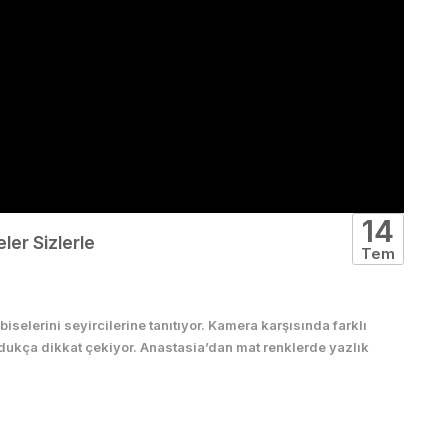
14
ler Sizlerle
Tem
selerini seyircilerine tanıtıyor. Kamera karşısında farklı
ldukça dikkat çekiyor. Anastasia’dan mat renklerde yazlık