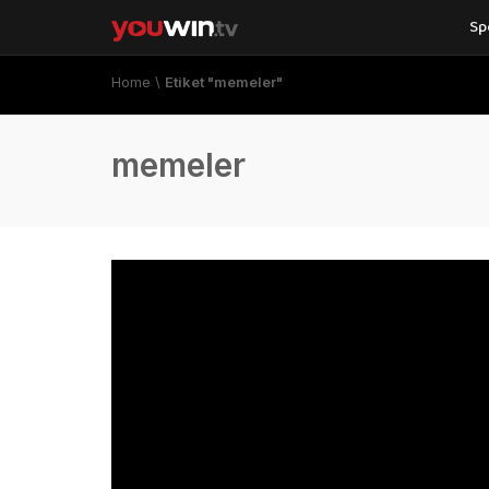
Sp
Home
\
Etiket "memeler"
memeler