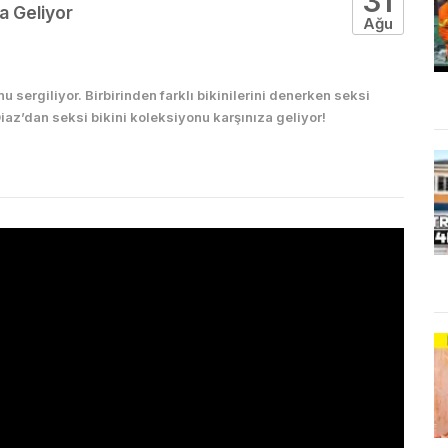
31
a Geliyor
Ağu
 sergiliyor. Birbirinden farklı bikinilerini denerken seksi
iaz’dan seksi bikini koleksiyonu karşınıza geliyor!