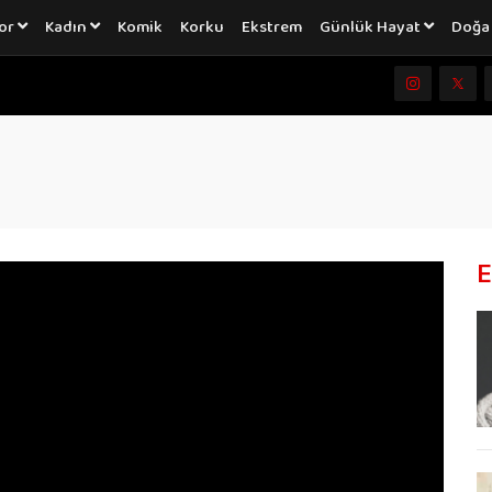
or
Kadın
Komik
Korku
Ekstrem
Günlük Hayat
Doğ
E