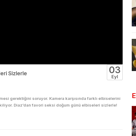
03
ri Sizlerle
Eyl
E
esi gerektiğini soruyor. Kamera karşısında farklı elbiselerini
iliyor. Diaz’dan favori seksi doğum günü elbiseleri sizlerle!