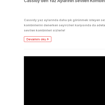
Cassidy’den Yaz Aylarının Sevilen Kombinl
Seksi
Cassidy yaz aylarında daha şık görünmek isteyen seyi
kombinlerini denerken seyircileri karşısında da adeta 
sevilen kombinleri sizlerle!
Devamını oku