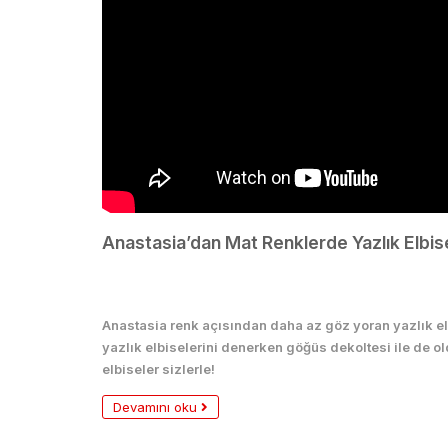
Anastasia’dan Mat Renklerde Yazlık Elbise
Seksi
Anastasia renk açısından daha az göz yoran yazlık elbi
yazlık elbiselerini denerken göğüs dekoltesi ile de o
elbiseler sizlerle!
Devamını oku