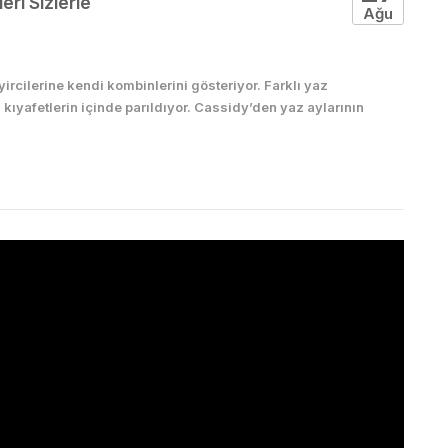
eri Sizlerle
Ağu
rcilerine kendi kombinlerini gösteriyor. Farklı yaz
kıyafetlerin içinde parıldıyor. Cassidy’den yaz aylarının