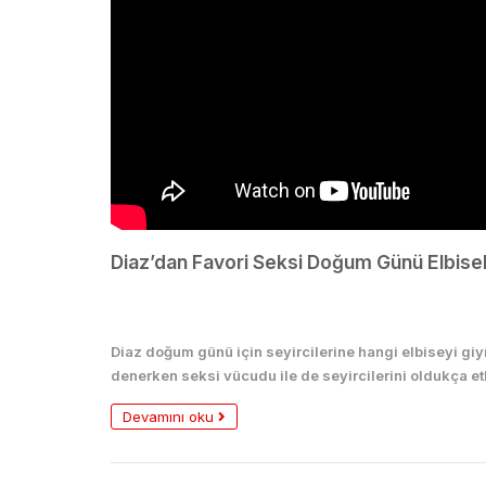
Diaz’dan Favori Seksi Doğum Günü Elbisele
Seksi
Diaz doğum günü için seyircilerine hangi elbiseyi giym
denerken seksi vücudu ile de seyircilerini oldukça etk
Devamını oku