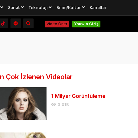
a
Sanat
Teknoloji
Bilim/Kültür
Kanallar
Video Öner
Youwin Giriş
n Çok İzlenen Videolar
1 Milyar Görüntüleme
3.01B