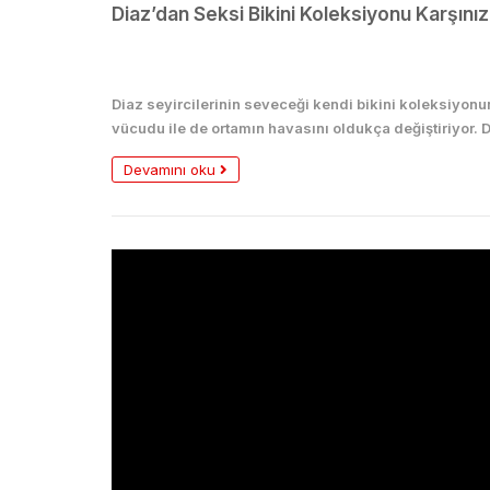
Diaz’dan Seksi Bikini Koleksiyonu Karşınız
Seksi
Diaz seyircilerinin seveceği kendi bikini koleksiyonunu
vücudu ile de ortamın havasını oldukça değiştiriyor. D
Devamını oku