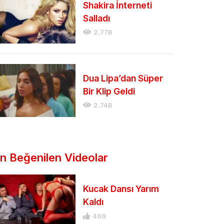
Shakira İnterneti
Salladı
2.77B
Dua Lipa’dan Süper
Bir Klip Geldi
2.74B
n Beğenilen Videolar
Kucak Dansı Yarım
Kaldı
469