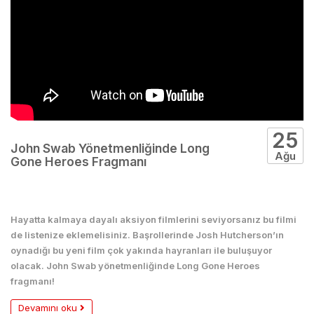
25
John Swab Yönetmenliğinde Long
Ağu
Gone Heroes Fragmanı
Film
Hayatta kalmaya dayalı aksiyon filmlerini seviyorsanız bu filmi
de listenize eklemelisiniz. Başrollerinde Josh Hutcherson’ın
oynadığı bu yeni film çok yakında hayranları ile buluşuyor
olacak. John Swab yönetmenliğinde Long Gone Heroes
fragmanı!
Devamını oku