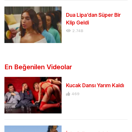
Dua Lipa’dan Süper Bir
Klip Geldi
2.74B
En Beğenilen Videolar
Kucak Dansı Yarım Kaldı
469