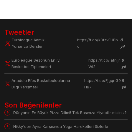
Tweetler
Euroleague Komik
https://t.co/k3fzvEUBb
8
Yunanca Dersleri
o
yıl
Euroleague Sezonun En iyi
https://t.co/lafnljr
8
Basketbol Tiplemeleri
Wl2
yıl
Anadolu Efes Basketbolcularına
https://t.co/FjgqnG9
8
Bilgi Yarışması
HB7
yıl
Son Beğenilenler
Dünyanın En Büyük Pizza Dilimi! Tek Başınıza Yiyebilir misiniz?
Nikky'den Ayna Karşısında Yoga Hareketleri Sizlerle