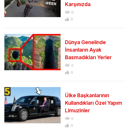
Karşınızda
0
0
Dünya Genelinde
İnsanların Ayak
Basmadıkları Yerler
0
0
Ülke Başkanlarının
Kullandıkları Özel Yapım
Limuzinler
0
0