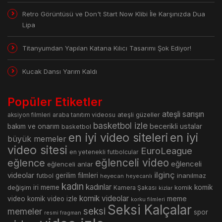
Retro Görüntüsü ve Don't Start Now Klibi İle Karşınızda Dua
Lipa
Titanyumdan Yapılan Katana Kılıcı Tasarımı Şok Ediyor!
Kucak Dansı Yarım Kaldı
Popüler Etiketler
ateşli sarışın
araba tanıtım videosu
ateşli güzeller
aksiyon filmleri
basketbol izle
becerikli ustalar
bakım ve onarım
basketbol
en iyi video siteleri
en iyi
büyük memeler
video sitesi
EuroLeague
en yetenekli futbolcular
eğlence
eğlenceli video
eğlenceli
eğlenceli anlar
ilginç
videolar
gerilim filmleri
inanılmaz
futbol
heyecan
heyecanlı
kadın
kadınlar
değişim
iri meme
komik
Kamera Şakası
komik
kizlar
komik videolar
meme
video
komik video izle
korku filmleri
Seksi Kalçalar
seksi
memeler
spor
resmi fragman