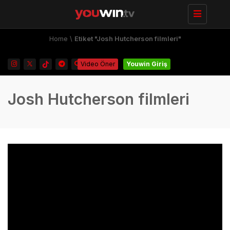
Toggle
navigation
Home
\
Etiket "Josh Hutcherson filmleri"
Video Öner
Youwin Giriş
Josh Hutcherson filmleri