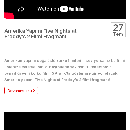
27
Amerika Yapımı Five Nights at
Tem
Freddy’s 2 Filmi Fragmanı
Film
Amerikan yapımı doğa üstü korku filmlerini seviyorsanız bu filmi
listenize eklemelisiniz. Başrollerinde Josh Hutcherson’ın
oynadığı yeni korku filmi 5 Aralık’ta gösterime giriyor olacak.
Amerika yapımı Five Nights at Freddy’s 2 filmi fragmanı!
Devamını oku