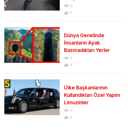
0
0
Dünya Genelinde
İnsanların Ayak
Basmadıkları Yerler
0
0
Ülke Başkanlarının
Kullandıkları Özel Yapım
Limuzinler
0
0