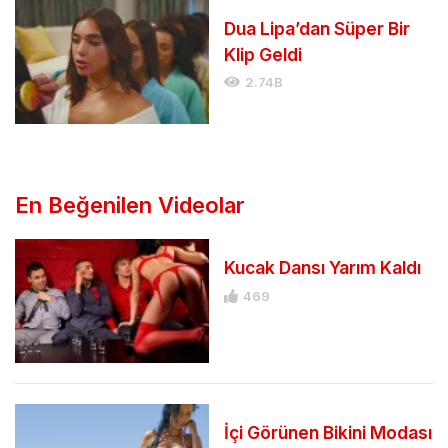
Dua Lipa’dan Süper Bir
Klip Geldi
2.74B
En Beğenilen Videolar
Kucak Dansı Yarım Kaldı
469
İçi Görünen Bikini Modası