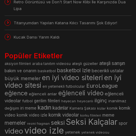
Retro Görüntüsü ve Don't Start Now Klibi İle Karşınızda Dua
Lipa
Titanyumdan Yapılan Katana Kılıcı Tasarımı Şok Ediyor!
Kucak Dansı Yarım Kaldı
Popüler Etiketler
ateşli sarışın
araba tanıtım videosu
ateşli güzeller
aksiyon filmleri
basketbol izle
becerikli ustalar
bakım ve onarım
basketbol
en iyi video siteleri
en iyi
büyük memeler
video sitesi
EuroLeague
en yetenekli futbolcular
eğlence
eğlenceli video
eğlenceli
eğlenceli anlar
ilginç
videolar
gerilim filmleri
inanılmaz
futbol
heyecan
heyecanlı
kadın
kadınlar
değişim
iri meme
komik
Kamera Şakası
komik
kizlar
komik videolar
meme
video
komik video izle
korku filmleri
Seksi Kalçalar
seksi
memeler
spor
resmi fragman
video izle
video
yetenek
yetenek videosu