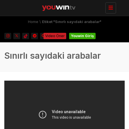
Toggle
navigation
Home
\
Etiket "Sınırlı sayıdaki arabalar"
Video Öner
Youwin Giriş
Sınırlı sayıdaki arabalar