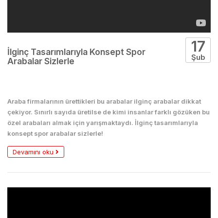
17
İlginç Tasarımlarıyla Konsept Spor
Şub
Arabalar Sizlerle
Arabalar
Araba firmalarının ürettikleri bu arabalar ilginç arabalar dikkat
çekiyor. Sınırlı sayıda üretilse de kimi insanlar farklı gözüken bu
özel arabaları almak için yarışmaktaydı. İlginç tasarımlarıyla
konsept spor arabalar sizlerle!
Devamını oku