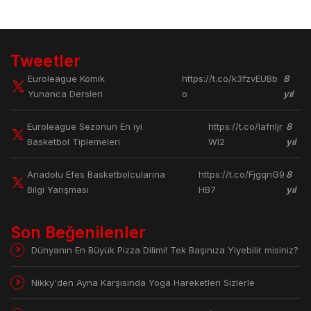
Tweetler
Euroleague Komik
https://t.co/k3fzvEUBb
8
Yunanca Dersleri
o
yıl
Euroleague Sezonun En iyi
https://t.co/lafnljr
8
Basketbol Tiplemeleri
Wl2
yıl
Anadolu Efes Basketbolcularına
https://t.co/FjgqnG9
8
Bilgi Yarışması
HB7
yıl
Son Beğenilenler
Dünyanın En Büyük Pizza Dilimi! Tek Başınıza Yiyebilir misiniz?
Nikky'den Ayna Karşısında Yoga Hareketleri Sizlerle