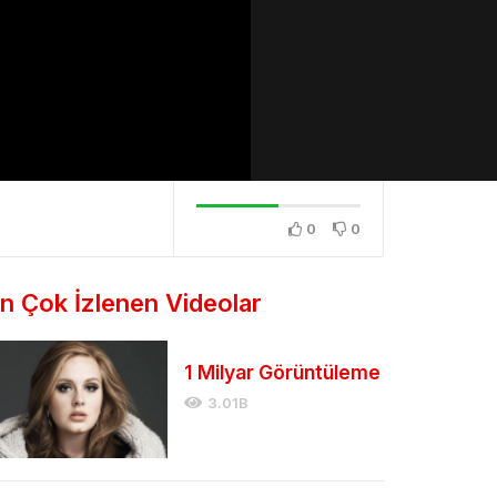
0
0
n Çok İzlenen Videolar
1 Milyar Görüntüleme
3.01B