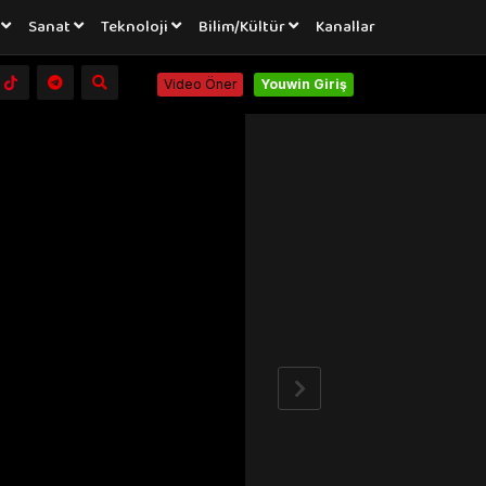
a
Sanat
Teknoloji
Bilim/Kültür
Kanallar
Video Öner
Youwin Giriş