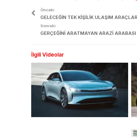
Önceki
GELECEĞIN TEK KIŞILIK ULAŞIM ARAÇLAR
Sonraki
GERÇEĞINI ARATMAYAN ARAZI ARABASI
İlgili Videolar
Ortalığı Kasıp Kavuran Tesla’nın Yeni
To
Rakibi: Lucid Air 2019