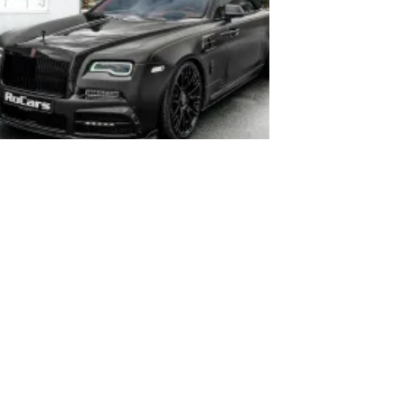
22 Rolls-Royce Dawn – Yepyeni Dizayn
e Karşınızda!