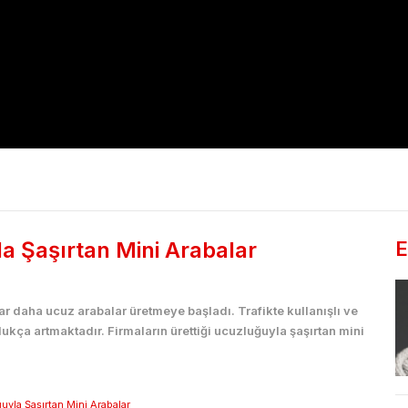
la Şaşırtan Mini Arabalar
E
lar daha ucuz arabalar üretmeye başladı. Trafikte kullanışlı ve
dukça artmaktadır. Firmaların ürettiği ucuzluğuyla şaşırtan mini
uyla Şaşırtan Mini Arabalar