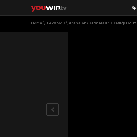
Sp
Home
\
Teknoloji
\
Arabalar
\
Firmaların Ürettiği Ucuz