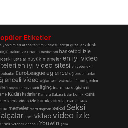
opüler Etiketler
ateşli
araba tanıtım videosu
ateşli güzeller
siyon filmleri
basketbol izle
rışın
bakım ve onarım
basketbol
en iyi video
büyük memeler
cerikli ustalar
iteleri
en iyi video sitesi
en yetenekli
eğlence
EuroLeague
eğlenceli anlar
tbolcular
ğlenceli video
eğlenceli videolar
gerilim
futbol
ilginç
lmleri
inanılmaz değişim
iri
heyecan
heyecanlı
kadın
kadınlar
eme
komik
Kamera Şakası
komik
kizlar
komik videolar
ideo
komik video izle
korku filmleri
Seksi
seksi
memeler
eme
resmi fragman
video izle
alçalar
video
spor
Youwin
etenek
yetenek videosu
şaka