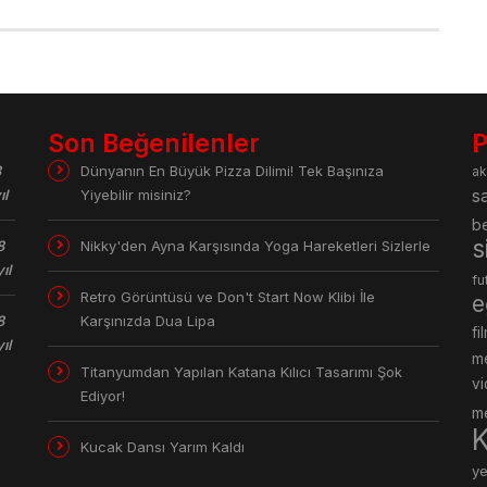
Son Beğenilenler
P
8
Dünyanın En Büyük Pizza Dilimi! Tek Başınıza
ak
ıl
Yiyebilir misiniz?
sa
be
s
8
Nikky'den Ayna Karşısında Yoga Hareketleri Sizlerle
yıl
fu
Retro Görüntüsü ve Don't Start Now Klibi İle
e
8
Karşınızda Dua Lipa
fi
yıl
m
Titanyumdan Yapılan Katana Kılıcı Tasarımı Şok
v
Ediyor!
m
K
Kucak Dansı Yarım Kaldı
y