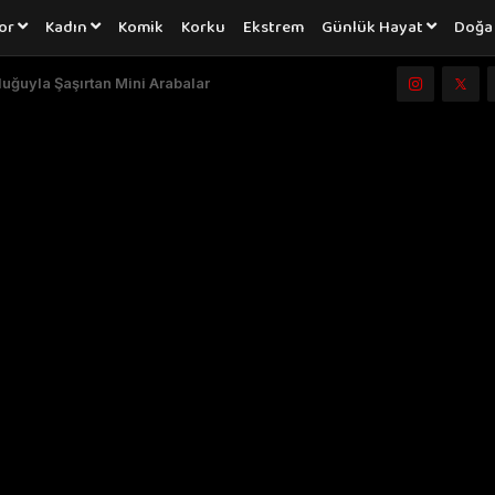
or
Kadın
Komik
Korku
Ekstrem
Günlük Hayat
Doğ
luğuyla Şaşırtan Mini Arabalar