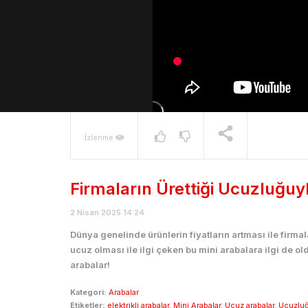
İzlenme
Firmaların Ürettiği Ucuzluğuy
2 Nisan 2025 14:24
Dünya genelinde ürünlerin fiyatların artması ile firma
ucuz olması ile ilgi çeken bu mini arabalara ilgi de ol
arabalar!
Kategori:
Arabalar
Etiketler:
elektrikli arabalar
,
Mini Arabalar
,
Ucuz arabalar
,
Ucuzluğ