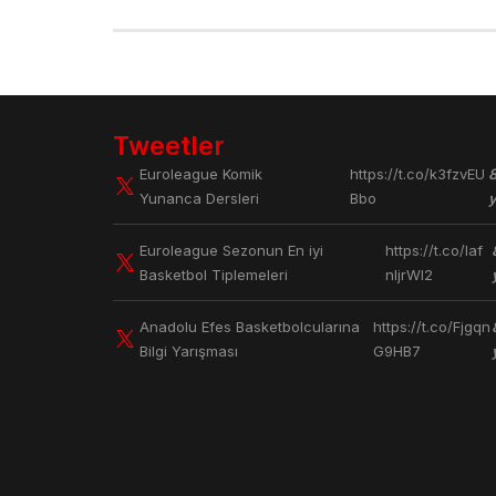
Tweetler
Euroleague Komik
https://t.co/k3fzvEU
Yunanca Dersleri
Bbo
y
Euroleague Sezonun En iyi
https://t.co/laf
Basketbol Tiplemeleri
nljrWl2
Anadolu Efes Basketbolcularına
https://t.co/Fjgqn
Bilgi Yarışması
G9HB7