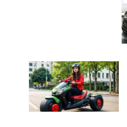
20
il
Firmaların Yeni Ürettikleri Geleceğin
Ulaşım Araçları