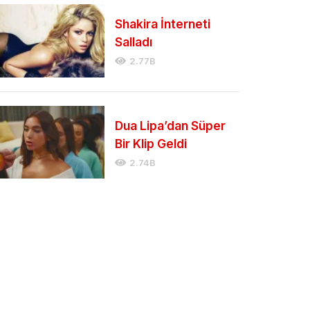
Shakira İnterneti
Salladı
2.77B
Dua Lipa’dan Süper
Bir Klip Geldi
2.74B