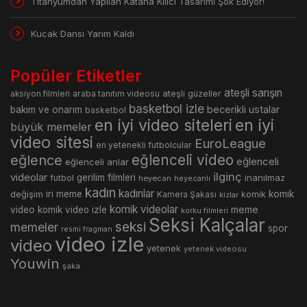
Titanyumdan Yapılan Katana Kılıcı Tasarımı Şok Ediyor!
Kucak Dansı Yarım Kaldı
Popüler Etiketler
ateşli sarışın
araba tanıtım videosu
ateşli güzeller
aksiyon filmleri
basketbol izle
becerikli ustalar
bakım ve onarım
basketbol
en iyi video siteleri
en iyi
büyük memeler
video sitesi
EuroLeague
en yetenekli futbolcular
eğlence
eğlenceli video
eğlenceli
eğlenceli anlar
ilginç
videolar
gerilim filmleri
inanılmaz
futbol
heyecan
heyecanlı
kadın
kadınlar
değişim
iri meme
komik
Kamera Şakası
komik
kizlar
komik videolar
meme
video
komik video izle
korku filmleri
Seksi Kalçalar
seksi
memeler
spor
resmi fragman
video izle
video
yetenek
yetenek videosu
Youwin
şaka