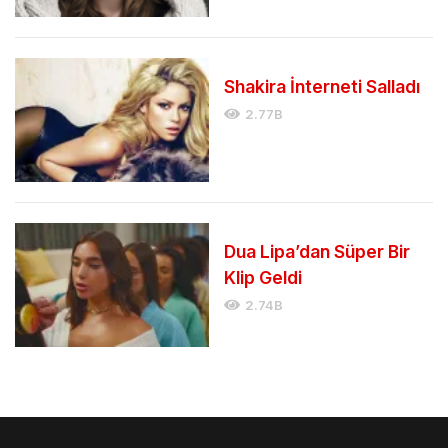
Shakira İnterneti Salladı
2.77B
Dua Lipa’dan Süper Bir
Klip Geldi
2.74B