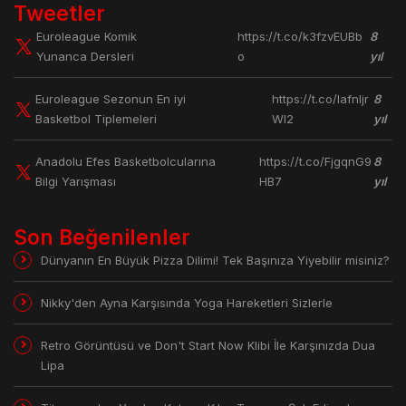
Tweetler
Euroleague Komik
https://t.co/k3fzvEUBb
8
Yunanca Dersleri
o
yıl
Euroleague Sezonun En iyi
https://t.co/lafnljr
8
Basketbol Tiplemeleri
Wl2
yıl
Anadolu Efes Basketbolcularına
https://t.co/FjgqnG9
8
Bilgi Yarışması
HB7
yıl
Son Beğenilenler
Dünyanın En Büyük Pizza Dilimi! Tek Başınıza Yiyebilir misiniz?
Nikky'den Ayna Karşısında Yoga Hareketleri Sizlerle
Retro Görüntüsü ve Don't Start Now Klibi İle Karşınızda Dua
Lipa