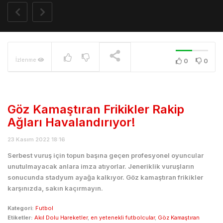
İzlenme
0
0
Göz Kamaştıran Frikikler Rakip
Ağları Havalandırıyor!
23 Kasım 2022 18:16
Serbest vuruş için topun başına geçen profesyonel oyuncular
unutulmayacak anlara imza atıyorlar. Jeneriklik vuruşların
sonucunda stadyum ayağa kalkıyor. Göz kamaştıran frikikler
karşınızda, sakın kaçırmayın.
Kategori:
Futbol
Etiketler:
Akıl Dolu Hareketler
,
en yetenekli futbolcular
,
Göz Kamaştıran