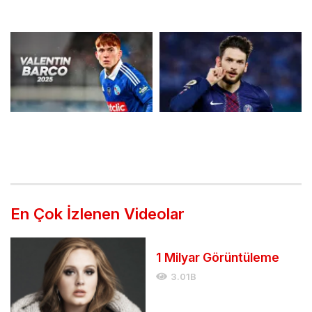
Cambazları!
Yıldız Oyuncusu Maghnes
Akliouche
Strasbourg Takımının Yeni
PSG Takımının Gürcistanlı
Genç Defansı Valentín
Yıldızı Khvicha
Barco
Kvaratskhelia
En Çok İzlenen Videolar
1 Milyar Görüntüleme
3.01B