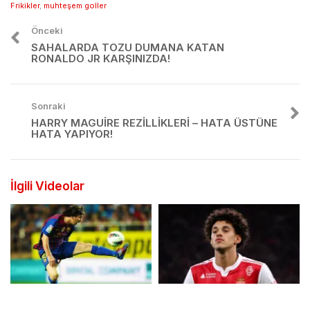
Frikikler
,
muhteşem goller
Önceki
SAHALARDA TOZU DUMANA KATAN
RONALDO JR KARŞINIZDA!
Sonraki
HARRY MAGUIRE REZILLIKLERI – HATA ÜSTÜNE
HATA YAPIYOR!
İlgili Videolar
Top Kontrolünün
Monaco Takımının Yeni