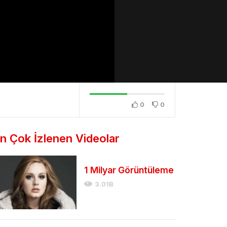
0
0
n Çok İzlenen Videolar
1 Milyar Görüntüleme
3.01B