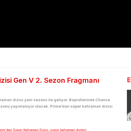
zisi Gen V 2. Sezon Fragmanı
E
aman dizisi yeni sezonu ile geliyor. Başrollerinde Chance
zonu yayınlanıyor olacak. Prime’dan süper kahraman dizisi
ime'dan Süper Kahraman Dizisi
,
süper kahraman dizileri