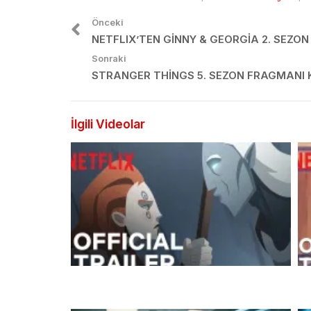
Önceki
NETFLIX’TEN GINNY & GEORGIA 2. SEZON
Sonraki
STRANGER THINGS 5. SEZON FRAGMANI 
İlgili Videolar
Netflıx’ın Yeni Dizisi Twilight of the Gods
Ru
Fragmanı
Se