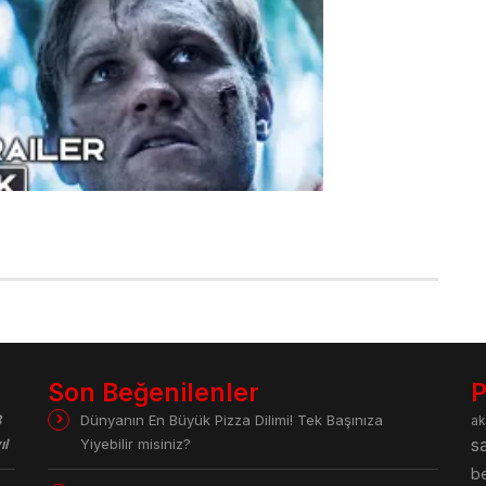
narch Legacy of Monsters Dizisi 2.
zon Fragmanı
Son Beğenilenler
P
8
Dünyanın En Büyük Pizza Dilimi! Tek Başınıza
ak
ıl
Yiyebilir misiniz?
sa
be