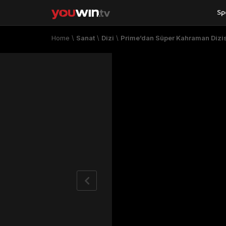
Sp
Home
\
Sanat
\
Dizi
\
Prime’dan Süper Kahraman Dizis