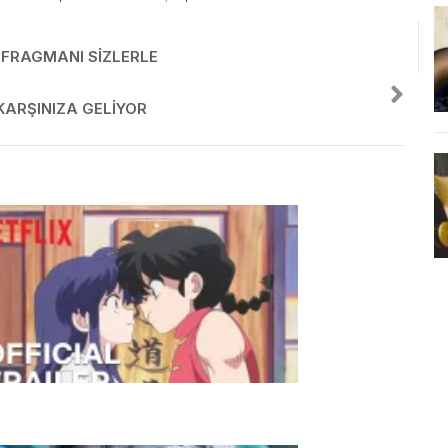
 FRAGMANI SIZLERLE
KARŞINIZA GELIYOR
miko Takahashi Yazarlığında Anime
risi Ranma ½