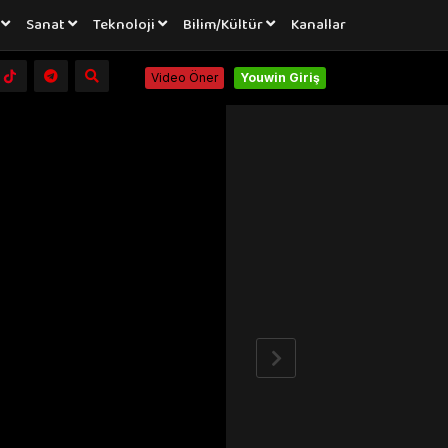
a
Sanat
Teknoloji
Bilim/Kültür
Kanallar
Video Öner
Youwin Giriş