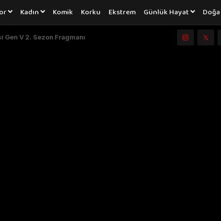
or
Kadın
Komik
Korku
Ekstrem
Günlük Hayat
Doğ
i Gen V 2. Sezon Fragmanı