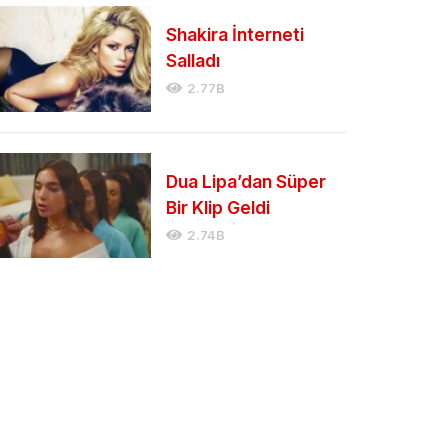
Shakira İnterneti
Salladı
2.77B
Dua Lipa’dan Süper
Bir Klip Geldi
2.74B