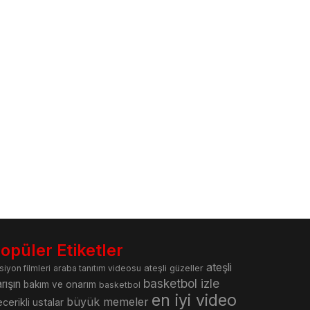
opüler Etiketler
ateşli
araba tanıtım videosu
ateşli güzeller
siyon filmleri
basketbol izle
rışın
bakım ve onarım
basketbol
en iyi video
büyük memeler
cerikli ustalar