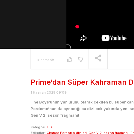
İzlenme
Prime’dan Süper Kahraman Di
1 Haziran 2025 09:09
The Boys’unun yan ürünü olarak çekilen bu süper kahr
Perdomo’nun da oynadığı bu dizi çok yakında yeni se
Gen V 2. sezon fragmanı!
Kategori:
Dizi
Etiketler:
Chance Perdomo dizileri
,
Gen V 2. sezon fragmanı
,
Pr