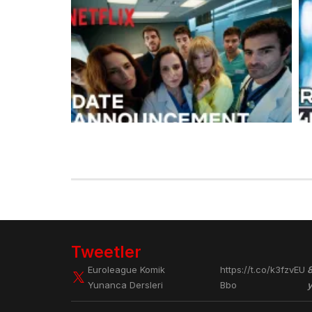
Breathless 2. Sezon Fragmanı Çok
Mo
Yakında Karşınızda
Se
Tweetler
Euroleague Komik
https://t.co/k3fzvEU
Yunanca Dersleri
Bbo
y