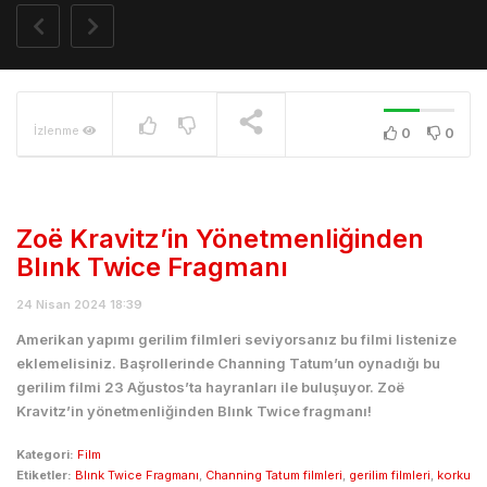
İzlenme
0
0
Zoë Kravitz’in Yönetmenliğinden
Blınk Twice Fragmanı
24 Nisan 2024 18:39
Amerikan yapımı gerilim filmleri seviyorsanız bu filmi listenize
eklemelisiniz. Başrollerinde Channing Tatum’un oynadığı bu
gerilim filmi 23 Ağustos’ta hayranları ile buluşuyor. Zoë
Kravitz’in yönetmenliğinden Blınk Twice fragmanı!
Kategori:
Film
Etiketler:
Blınk Twice Fragmanı
,
Channing Tatum filmleri
,
gerilim filmleri
,
korku