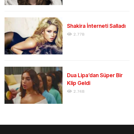
Shakira İnterneti Salladı
2.77B
Dua Lipa’dan Süper Bir
Klip Geldi
2.74B