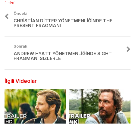
filmleri
Önceki
CHRISTIAN DITTER YÖNETMENLIĞINDE THE
PRESENT FRAGMANI
Sonraki
ANDREW HYATT YÖNETMENLIĞINDE SIGHT
FRAGMANI SIZLERLE
İlgili Videolar
Yarış Tutkunlarına Özel
Andrew Patterson