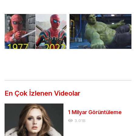
Race For Glory Filmi
Yazarlığında The Rivals of
Fragmanı
Amziah King
1977 Yılından Günümüze
Avengers – Thor ve
Spider Man Filmlerinin
Hulk’tan Müthiş Kapışma
Evrimi
En Çok İzlenen Videolar
1 Milyar Görüntüleme
3.01B