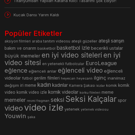
Titanyumdan Yapılan Katana Kılıcı Tasarımı Şok Ediyor!
Kucak Dansı Yarım Kaldı
Popüler Etiketler
ateşli sarışın
araba tanıtım videosu
ateşli güzeller
aksiyon filmleri
basketbol izle
becerikli ustalar
bakım ve onarım
basketbol
en iyi video siteleri
en iyi
büyük memeler
video sitesi
EuroLeague
en yetenekli futbolcular
eğlence
eğlenceli video
eğlenceli
eğlenceli anlar
ilginç
videolar
gerilim filmleri
inanılmaz
futbol
heyecan
heyecanlı
kadın
kadınlar
değişim
iri meme
komik
Kamera Şakası
komik
kizlar
komik videolar
meme
video
komik video izle
korku filmleri
Seksi Kalçalar
seksi
memeler
spor
resmi fragman
video izle
video
yetenek
yetenek videosu
Youwin
şaka