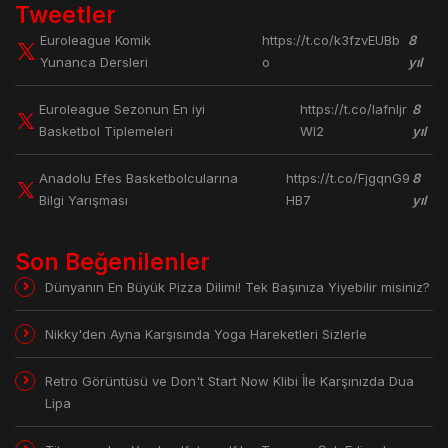
Tweetler
Euroleague Komik
https://t.co/k3fzvEUBb
8
Yunanca Dersleri
o
yıl
Euroleague Sezonun En iyi
https://t.co/lafnljr
8
Basketbol Tiplemeleri
Wl2
yıl
Anadolu Efes Basketbolcularına
https://t.co/FjgqnG9
8
Bilgi Yarışması
HB7
yıl
Son Beğenilenler
Dünyanın En Büyük Pizza Dilimi! Tek Başınıza Yiyebilir misiniz?
Nikky'den Ayna Karşısında Yoga Hareketleri Sizlerle
Retro Görüntüsü ve Don't Start Now Klibi İle Karşınızda Dua
Lipa